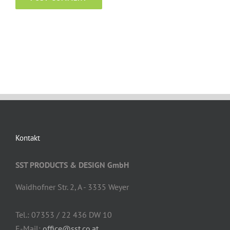
Kontakt
SST PRODUCTS & DESIGN GmbH
Waidhofner Str. 2, A - 3335 Weyer
Tel.: 07353 / 22 436 DW 10
E-Mail:
office@sst.co.at