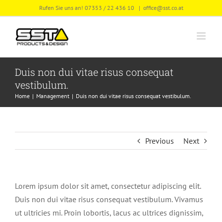
Skip
Rufen Sie uns an! 07353 / 22 436 10
|
office@sst.co.at
to
content
Duis non dui vitae risus consequat
vestibulum.
Home
Management
Duis non dui vitae risus consequat vestibulum.
Previous
Next
Lorem ipsum dolor sit amet, consectetur adipiscing elit.
Duis non dui vitae risus consequat vestibulum. Vivamus
ut ultricies mi. Proin lobortis, lacus ac ultrices dignissim,