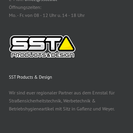
Öffnungszeiten:
Mo. - Fr. von 08 - 12 Uhr u. 14 - 18 Uhr
SST Products & Design
Wir sind euer regionaler Partner aus dem Ennstal für
Straßensicherheitstechnik, Werbetechnik &
Betriebshygieneartikel mit Sitz in Gaflenz und Weyer.