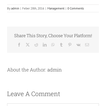
By
admin
|
Feber 28th, 2016
|
Management
|
0 Comments
Share This Story, Choose Your Platform!
Facebook
X
Reddit
LinkedIn
WhatsApp
Tumblr
Pinterest
Vk
Email
About the Author:
admin
Leave A Comment