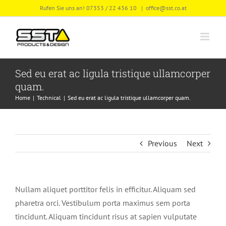
Skip
Rufen Sie uns an! 07353 / 22 436 10
|
office@sst.co.at
to
content
Sed eu erat ac ligula tristique ullamcorper
quam.
Home
Technical
Sed eu erat ac ligula tristique ullamcorper quam.
Previous
Next
Nullam aliquet porttitor felis in efficitur. Aliquam sed
pharetra orci. Vestibulum porta maximus sem porta
tincidunt. Aliquam tincidunt risus at sapien vulputate