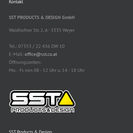
Kontakt
SST PRODUCTS & DESIGN GmbH
Waidhofner Str. 2, A - 3335 Weyer
Tel.: 07353 / 22 436 DW 10
E-Mail:
office@sst.co.at
Öffnungszeiten:
Mo. - Fr. von 08 - 12 Uhr u. 14 - 18 Uhr
SST Products & Design