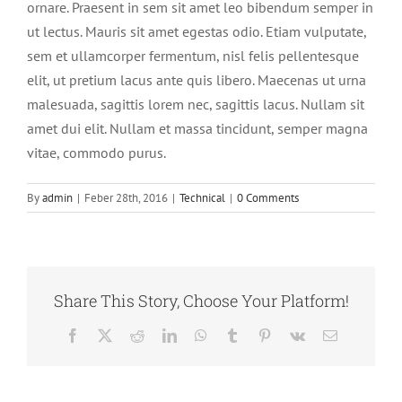
ornare. Praesent in sem sit amet leo bibendum semper in
ut lectus. Mauris sit amet egestas odio. Etiam vulputate,
sem et ullamcorper fermentum, nisl felis pellentesque
elit, ut pretium lacus ante quis libero. Maecenas ut urna
malesuada, sagittis lorem nec, sagittis lacus. Nullam sit
amet dui elit. Nullam et massa tincidunt, semper magna
vitae, commodo purus.
By
admin
|
Feber 28th, 2016
|
Technical
|
0 Comments
Share This Story, Choose Your Platform!
Facebook
X
Reddit
LinkedIn
WhatsApp
Tumblr
Pinterest
Vk
Email