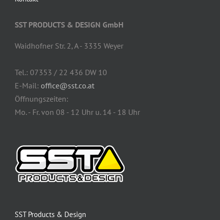
SST PRODUCTS & DESIGN GmbH
Waidhofner Str. 2, A - 3335 Weyer
Tel.: 07353 / 22 436 DW 10
E-Mail:
office@sst.co.at
Öffnungszeiten:
Mo. - Fr. von 08 - 12 Uhr u. 14 - 18 Uhr
SST Products & Design