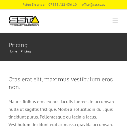
Skip
Rufen Sie uns an! 07353 / 22 436 10
|
office@sst.co.at
to
content
Pricing
Home
Pricing
Cras erat elit, maximus vestibulum eros
non.
Mauris finibus eros eu orci iaculis laoreet. In accumsan
nulla ut sagittis tristique. Morbi a sollicitudin dui, quis
tincidunt purus. Pellentesque eu lacinia lacus.
Vestibulum tincidunt erat ac massa gravida accumsan.